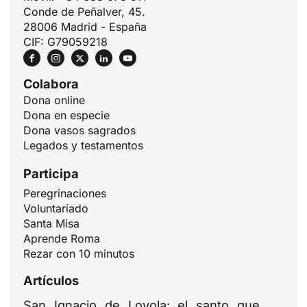
Conde de Peñalver, 45.
28006 Madrid - España
CIF: G79059218
Colabora
Dona online
Dona en especie
Dona vasos sagrados
Legados y testamentos
ID
Participa
JA
Peregrinaciones
Voluntariado
ZH
Santa Misa
PL
Aprende Roma
Rezar con 10 minutos
RU
PT
Artículos
DE
San Ignacio de Loyola: el santo que