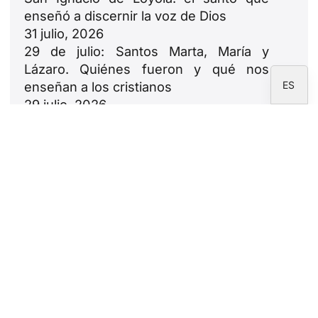
enseñó a discernir la voz de Dios
FR
31 julio, 2026
IT
29 de julio: Santos Marta, María y
EN
Lázaro. Quiénes fueron y qué nos
ES
enseñan a los cristianos
29 julio, 2026
Construir desde el alma de las
ciudades. Las propuestas de León XIV
en España
23 julio, 2026
León XIV: oda a las familias
18 julio, 2026
Newsletter
Suscríbete a la newsletter de la Fundación
CARF.