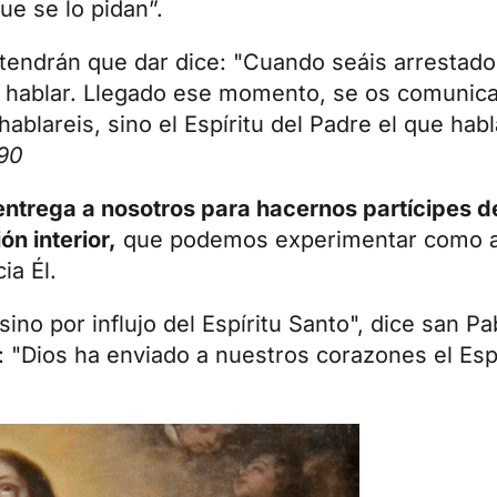
que se lo pidan”.
 tendrán que dar dice: "Cuando seáis arrestado
e hablar. Llegado ese momento, se os comunica
ablareis, sino el Espíritu del Padre el que hab
690
entrega a nosotros para hacernos partícipes de
n interior,
que podemos experimentar como a
ia Él.
ino por influjo del Espíritu Santo", dice san Pab
as: "Dios ha enviado a nuestros corazones el Esp