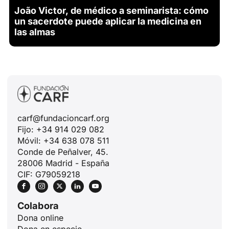
João Victor, de médico a seminarista: cómo
un sacerdote puede aplicar la medicina en
las almas
carf@fundacioncarf.org
Fijo: +34 914 029 082
ID
Móvil: +34 638 078 511
Conde de Peñalver, 45.
JA
28006 Madrid - España
ZH
CIF: G79059218
PL
Colabora
RU
Dona online
PT
Dona en especie