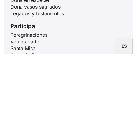
DE
Dona vasos sagrados
Legados y testamentos
FR
Participa
IT
Peregrinaciones
EN
Voluntariado
ES
Santa Misa
Aprende Roma
Rezar con 10 minutos
Artículos
San Ignacio de Loyola: el santo que
enseñó a discernir la voz de Dios
31 julio, 2026
29 de julio: Santos Marta, María y
Lázaro. Quiénes fueron y qué nos
enseñan a los cristianos
29 julio, 2026