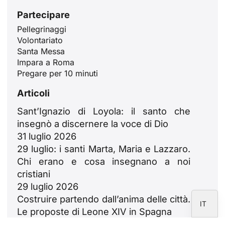
Partecipare
Pellegrinaggi
ID
Volontariato
Santa Messa
JA
Impara a Roma
ZH
Pregare per 10 minuti
PL
Articoli
RU
Sant’Ignazio di Loyola: il santo che
PT
insegnò a discernere la voce di Dio
31 luglio 2026
DE
29 luglio: i santi Marta, Maria e Lazzaro.
FR
Chi erano e cosa insegnano a noi
EN
cristiani
29 luglio 2026
ES
Costruire partendo dall’anima delle città.
IT
Le proposte di Leone XIV in Spagna
23 luglio 2026