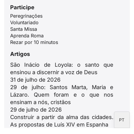
Participe
Peregrinações
ID
Voluntariado
Santa Missa
JA
Aprenda Roma
ZH
Rezar por 10 minutos
PL
Artigos
RU
São Inácio de Loyola: o santo que
DE
ensinou a discernir a voz de Deus
31 de julho de 2026
FR
29 de julho: Santos Marta, Maria e
IT
Lázaro. Quem foram e o que nos
EN
ensinam a nós, cristãos
29 de julho de 2026
ES
Construir a partir da alma das cidades.
PT
As propostas de Luís XIV em Espanha
23 de julho de 2026