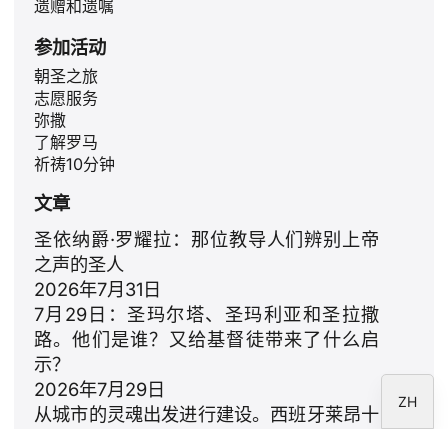
遗赠和遗嘱
参加活动
ID
朝圣之旅
志愿服务
JA
弥撒
PL
了解罗马
祈祷10分钟
RU
文章
PT
DE
圣依纳爵·罗耀拉：那位教导人们辨别上帝
之声的圣人
FR
2026年7月31日
IT
7月29日：圣玛尔塔、圣玛利亚和圣拉撒
EN
路。他们是谁？又给基督徒带来了什么启
示？
ES
2026年7月29日
ZH
从城市的灵魂出发进行建设。西班牙莱昂十
四世的提案