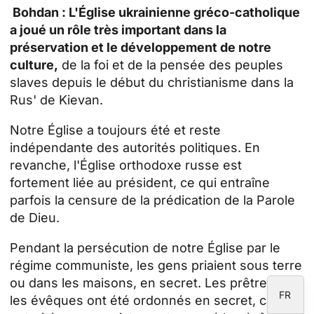
Bohdan :
L'Église ukrainienne gréco-catholique
a joué un rôle très important dans la
préservation et le développement de notre
ID
culture,
de la foi et de la pensée des peuples
slaves depuis le début du christianisme dans la
JA
Rus' de Kievan.
ZH
Notre Église a toujours été et reste
PL
indépendante des autorités politiques. En
RU
revanche, l'Église orthodoxe russe est
PT
fortement liée au président, ce qui entraîne
parfois la censure de la prédication de la Parole
DE
de Dieu.
IT
Pendant la persécution de notre Église par le
EN
régime communiste, les gens priaient sous terre
ES
ou dans les maisons, en secret. Les prêtres et
FR
les évêques ont été ordonnés en secret, car les