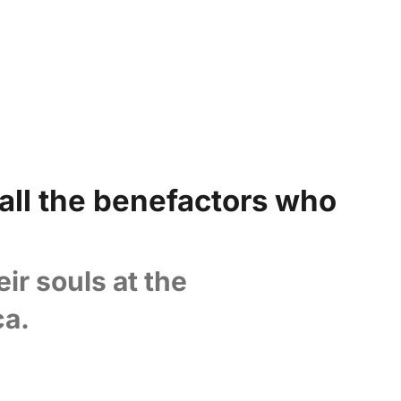
m heaven.
 all the benefactors who
eir souls at the
ca.