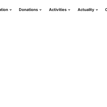
tion
Donations
Activities
Actuality
From the sky
ated to the deceased benefact
usands of priests, seminarians an