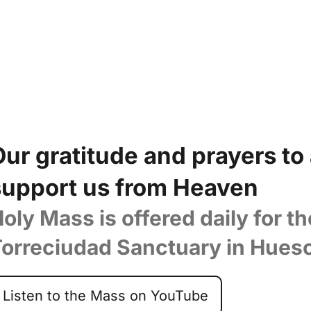
ach year. They now help us fro
Our gratitude and prayers to
support us from Heaven
oly Mass is offered daily for th
orreciudad Sanctuary in Hues
Listen to the Mass on YouTube