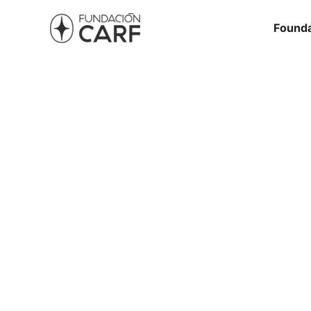
Founda
Memorial dedic
possible for tho