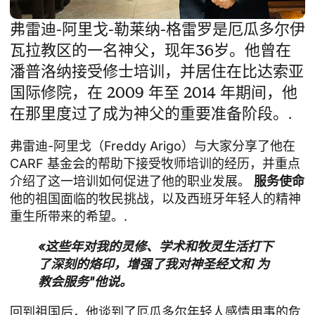
弗雷迪-阿里戈-勒莱纳-格雷罗是厄瓜多尔伊
瓦拉教区的一名神父，现年36岁。他曾在
潘普洛纳接受修士培训，并居住在比达索亚
国际修院，在 2009 年至 2014 年期间，他
在那里度过了成为神父的重要准备阶段。.
弗雷迪-阿里戈（Freddy Arigo）与大家分享了他在
CARF 基金会的帮助下接受牧师培训的经历，并重点
介绍了这一培训如何促进了他的职业发展。
服务使命
他的祖国面临的牧民挑战，以及西班牙年轻人的精神
重生所带来的希望。.
«这些年对我的灵修、学术和牧灵生活打下
了深刻的烙印，增强了我对神圣经文和
为
教会服务
"他说。
回到祖国后，他谈到了厄瓜多尔年轻人感情用事的危