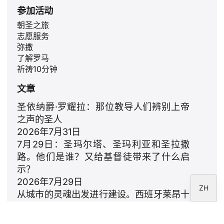
参加活动
ID
朝圣之旅
志愿服务
JA
弥撒
PL
了解罗马
祈祷10分钟
RU
文章
PT
DE
圣依纳爵·罗耀拉：那位教导人们辨别上帝
之声的圣人
FR
2026年7月31日
IT
7月29日：圣玛尔塔、圣玛利亚和圣拉撒
EN
路。他们是谁？又给基督徒带来了什么启
示？
ES
2026年7月29日
ZH
从城市的灵魂出发进行建设。西班牙莱昂十
四世的提案
2026年7月23日