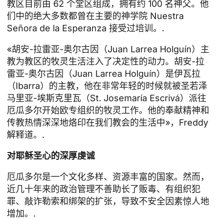
教区目前由 62 个堂区组成，拥有约 100 名神父。他
们中的绝大多数都曾在主要的神学院 Nuestra
Señora de la Esperanza 接受过培训。.
«胡安-拉雷亚-奥尔古因（Juan Larrea Holguín）主
教为教区的牧灵生活注入了决定性的动力。胡安-拉
雷亚-奥尔古因（Juan Larrea Holguín）是伊瓦拉
（Ibarra）的主教，他在非常年轻的时候就被圣若泽
马里亚-埃斯克里瓦（St. Josemaría Escrivá）派往
厄瓜多尔开始欧专组织的牧灵工作。他的奉献精神和
传教热情深深地烙印在我们教会的生活中»，Freddy
解释道。.
对耶稣圣心的深厚虔诚
厄瓜多尔是一个文化多样、资源丰富的国家。然而，
近几十年来的政治管理不善助长了贩毒、有组织犯
罪、敲诈勒索和绑架的扩张，导致不安全因素惊人地
增加。.