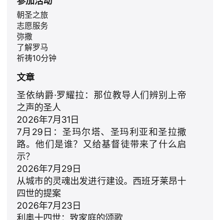
参加活动
朝圣之旅
志愿服务
弥撒
了解罗马
祈祷10分钟
文章
圣依纳爵·罗耀拉：那位教导人们辨别上帝
之声的圣人
2026年7月31日
7月29日：圣玛尔塔、圣玛利亚和圣拉撒
ID
路。他们是谁？又给基督徒带来了什么启
JA
示？
2026年7月29日
PL
从城市的灵魂出发进行建设。西班牙莱昂十
RU
四世的提案
PT
2026年7月23日
利奥十四世：致家庭的颂歌
DE