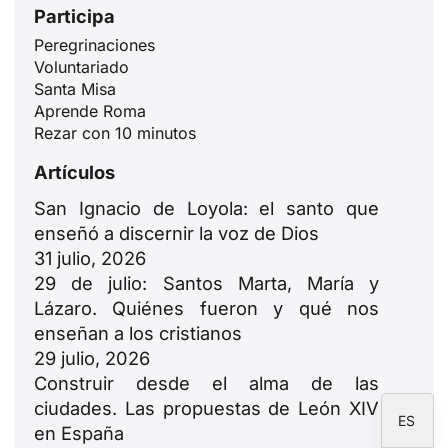
Participa
Peregrinaciones
Voluntariado
Santa Misa
ID
Aprende Roma
JA
Rezar con 10 minutos
ZH
Artículos
PL
San Ignacio de Loyola: el santo que
RU
enseñó a discernir la voz de Dios
PT
31 julio, 2026
29 de julio: Santos Marta, María y
DE
Lázaro. Quiénes fueron y qué nos
FR
enseñan a los cristianos
IT
29 julio, 2026
Construir desde el alma de las
EN
ciudades. Las propuestas de León XIV
ES
en España