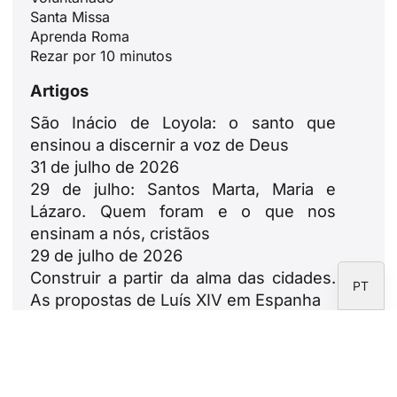
Santa Missa
JA
Aprenda Roma
ZH
Rezar por 10 minutos
PL
Artigos
RU
São Inácio de Loyola: o santo que
DE
ensinou a discernir a voz de Deus
31 de julho de 2026
FR
29 de julho: Santos Marta, Maria e
IT
Lázaro. Quem foram e o que nos
EN
ensinam a nós, cristãos
29 de julho de 2026
ES
Construir a partir da alma das cidades.
PT
As propostas de Luís XIV em Espanha
23 de julho de 2026
Leão XIV: ode às famílias
18 de julho de 2026