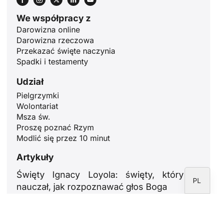
We współpracy z
ID
Darowizna online
JA
Darowizna rzeczowa
Przekazać święte naczynia
ZH
Spadki i testamenty
RU
Udział
PT
Pielgrzymki
DE
Wolontariat
Msza św.
FR
Proszę poznać Rzym
IT
Modlić się przez 10 minut
EN
Artykuły
ES
Święty Ignacy Loyola: święty, który
PL
nauczał, jak rozpoznawać głos Boga
31 lipca 2026 r.
29 lipca: Święci Marta, Maria i Łazarz.