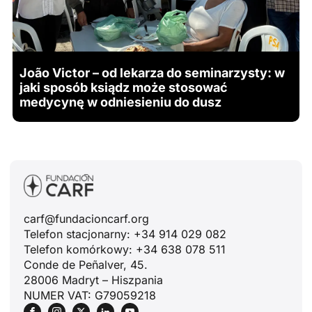
João Victor – od lekarza do seminarzysty: w
jaki sposób ksiądz może stosować
medycynę w odniesieniu do dusz
carf@fundacioncarf.org
Telefon stacjonarny: +34 914 029 082
Telefon komórkowy: +34 638 078 511
Conde de Peñalver, 45.
28006 Madryt – Hiszpania
NUMER VAT: G79059218