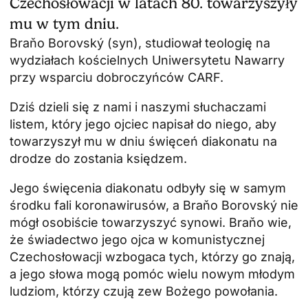
Czechosłowacji w latach 80. towarzyszyły
mu w tym dniu.
Braňo Borovský (syn), studiował teologię na
wydziałach kościelnych Uniwersytetu Nawarry
przy wsparciu dobroczyńców CARF.
Dziś dzieli się z nami i naszymi słuchaczami
listem, który jego ojciec napisał do niego, aby
towarzyszył mu w dniu święceń diakonatu na
drodze do zostania księdzem.
Jego święcenia diakonatu odbyły się w samym
środku fali koronawirusów, a Braňo Borovský nie
mógł osobiście towarzyszyć synowi. Braňo wie,
że świadectwo jego ojca w komunistycznej
Czechosłowacji wzbogaca tych, którzy go znają,
a jego słowa mogą pomóc wielu nowym młodym
ludziom, którzy czują zew Bożego powołania.