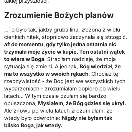
takiej przyszłości,
Zrozumienie Bożych planów
...To było tak, jakby gruba lina, złożona z wielu
cienkich nitek, stopniowo zaczynała się strzępić.
aż do momentu, gdy tylko jedna ostatnia nić
trzymała moje życie w kupie. Ten ostatni wątek
to wiara w Boga
. Straciłam nadzieję, że moja
sytuacja się zmieni. A jednak,
Bóg wiedział, że
ma to wszystko w swoich rękach
. Chociaż tę
rzeczywistość - że Bóg jest we wszystkich tych
wydarzeniach - zrozumiałam dopiero po wielu
latach... W tym czasie czułam się bardzo
opuszczona,
Myślałem, że Bóg gdzieś się ukrył.
.
Ale znowu po wielu latach zrozumiałam, że
wtedy było odwrotnie:
Nigdy nie byłam tak
blisko Boga, jak wtedy.