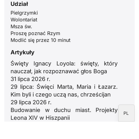
Udział
ID
Pielgrzymki
Wolontariat
JA
Msza św.
ZH
Proszę poznać Rzym
Modlić się przez 10 minut
RU
Artykuły
PT
DE
Święty Ignacy Loyola: święty, który
nauczał, jak rozpoznawać głos Boga
FR
31 lipca 2026 r.
IT
29 lipca: Święci Marta, Maria i Łazarz.
EN
Kim byli i czego uczą nas, chrześcijan
29 lipca 2026 r.
ES
Budowanie w duchu miast. Projekty
PL
Leona XIV w Hiszpanii
23 lipca 2026 r.
León XIV: oda do rodzin