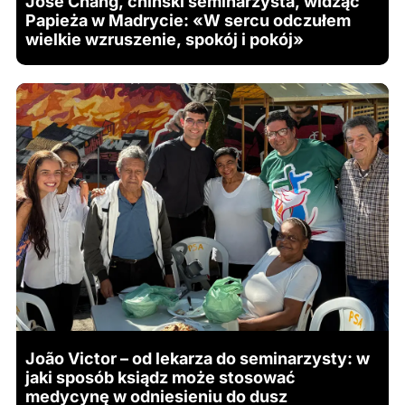
José Chang, chiński seminarzysta, widząc
Papieża w Madrycie: «W sercu odczułem
wielkie wzruszenie, spokój i pokój»
João Victor – od lekarza do seminarzysty: w
jaki sposób ksiądz może stosować
medycynę w odniesieniu do dusz