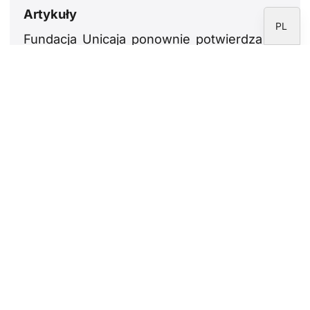
ES
Artykuły
PL
Fundacja Unicaja ponownie potwierdza
swoje zaangażowanie w kształcenie
seminarzystów i księży
17 lipca 2026 r.
Homilia Papieża w bazylice Świętej
Rodziny
11 lipca 2026 r.
Psalm 23: zaufanie do Boga i postać
Chrystusa jako Dobrego Pasterza
9 lipca 2026 r.
Czym jest nowenna i jak się modlić
5 lipca 2026 r.
Newsletter
Proszę zapisać się do newslettera Fundacji
CARF.