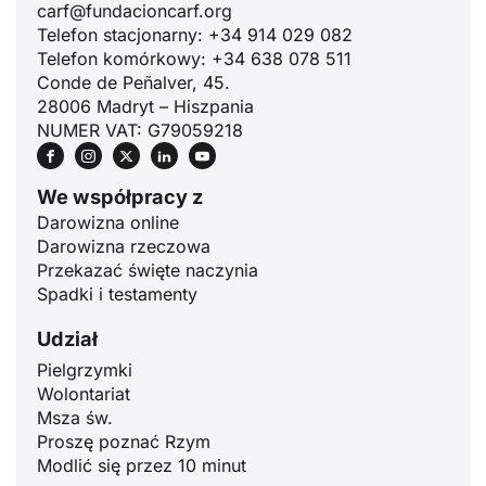
carf@fundacioncarf.org
Telefon stacjonarny: +34 914 029 082
Telefon komórkowy: +34 638 078 511
Conde de Peñalver, 45.
28006 Madryt – Hiszpania
NUMER VAT: G79059218
ID
We współpracy z
JA
Darowizna online
ZH
Darowizna rzeczowa
Przekazać święte naczynia
RU
Spadki i testamenty
PT
Udział
DE
Pielgrzymki
FR
Wolontariat
Msza św.
IT
Proszę poznać Rzym
EN
Modlić się przez 10 minut