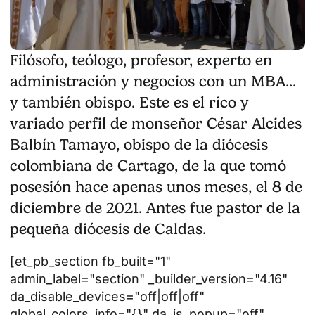
Filósofo, teólogo, profesor, experto en
administración y negocios con un MBA...
y también obispo. Este es el rico y
variado perfil de monseñor César Alcides
Balbín Tamayo, obispo de la diócesis
colombiana de Cartago, de la que tomó
posesión hace apenas unos meses, el 8 de
diciembre de 2021. Antes fue pastor de la
pequeña diócesis de Caldas.
[et_pb_section fb_built="1"
admin_label="section" _builder_version="4.16"
da_disable_devices="off|off|off"
global_colors_info="{}" da_is_popup="off"