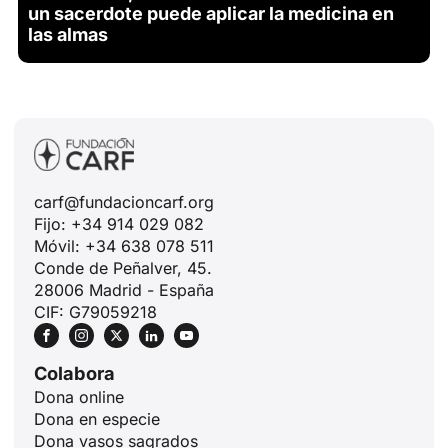
un sacerdote puede aplicar la medicina en
las almas
carf@fundacioncarf.org
Fijo: +34 914 029 082
Móvil: +34 638 078 511
Conde de Peñalver, 45.
28006 Madrid - España
CIF: G79059218
Colabora
Dona online
Dona en especie
Dona vasos sagrados