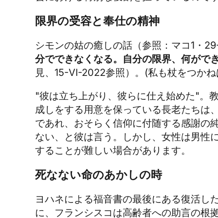
限界の受容と奉仕の精神
シモンの姑の癒しの話（参照：マコ1・29
分でできなくなる。自分の限界、何がで
見、15-VI-2022参照）。(私も杖をつ
"彼は立ち上がり、彼らに仕え始めた"。
成しをする用意を保っている長老たちは
であれ、おそらく信仰に付随する感謝の
ない、と彼は言う。しかし、女性は男性
することが難しい場合があります。
死なない命のあかしの時
ヨハネによる福音書の最後にある復活したイエ
に、フランシスコは高齢者への助言の根