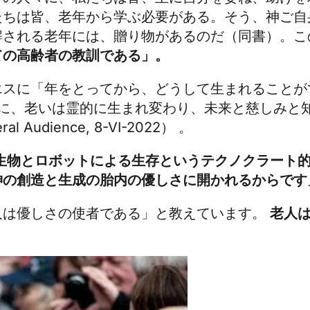
たちは皆、老年から学ぶ必要がある。そう、神ご自
解される老年には、贈り物があるのだ（同書）。
ての高齢者の教訓である」。
エスに「年をとってから、どうして生まれることが
彼に、老いは霊的に生まれ変わり、未来と慈しみと
udience, 8-VI-2022） 。
生物とロボットによる生存というテクノクラート
神の創造と生成の胎内の優しさに開かれるからです
人は優しさの使者である」と教えています。
老人