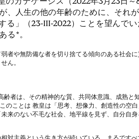
のカテケージス（2022年3月23日～
が、人生の他の年齢のために、それ
」（23-III-2022）ことを望んで
ある*。
て弱者や無防備な者を切り捨てる傾向のある社会に
ません。
高齢者は、その精神的な質、共同体意識、成熟と
、このことは
教皇
は「思考、想像力、創造性の空白
「未来のない不毛な社会、地平線を見ず、自分自身
の相対主義という生き方が続いている、まるですべ