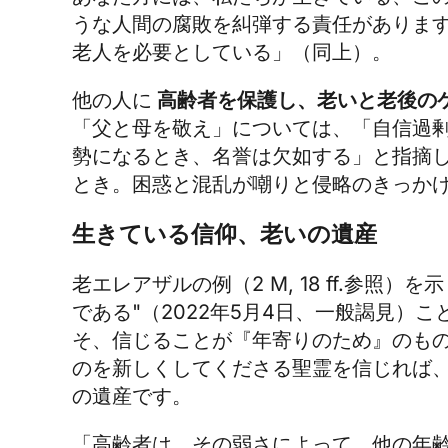
うな人間の腐敗を糾弾する責任がありま
老人を必要としている」（同上）。
他の人に
高齢者を保護し、老いと老後の
「父と母を敬え」については、「自信過
勢になるとき、名誉は欠如する」と指摘
とき。困惑と混乱が嘲りと侵略のきっかけにな
生きている信仰、老いの遺産
老エレアザルの例（2 M, 18 ff.参
である"（2022年5月4日、一般謁見）
そ、信じることが『年寄りのため』のも
のを新しくしてくださる聖霊を信じれば
の遺産です。
「高齢者は、その弱さによって、他の年