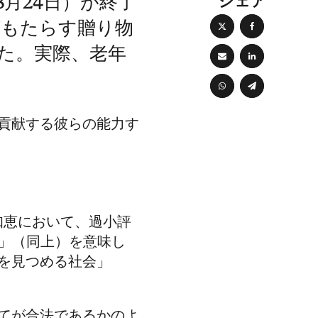
シェア
8月24日）が終了
がもたらす贈り物
いた。実際、老年
貢献する彼らの能力す
知恵において、過小評
」（同上）を意味し
を見つめる社会」
てが合法であるかのよ