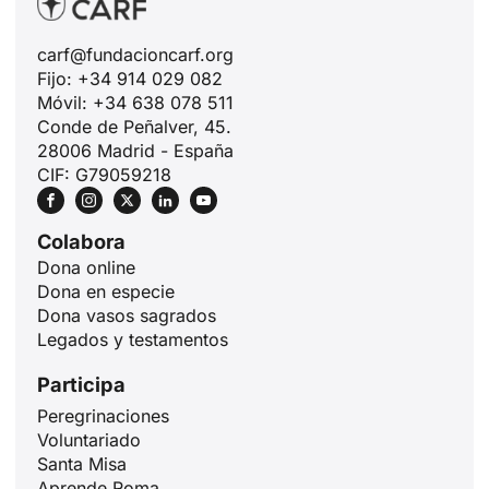
carf@fundacioncarf.org
Fijo: +34 914 029 082
Móvil: +34 638 078 511
Conde de Peñalver, 45.
28006 Madrid - España
CIF: G79059218
ID
JA
Colabora
ZH
Dona online
PL
Dona en especie
Dona vasos sagrados
RU
Legados y testamentos
PT
Participa
DE
Peregrinaciones
FR
Voluntariado
Santa Misa
IT
Aprende Roma