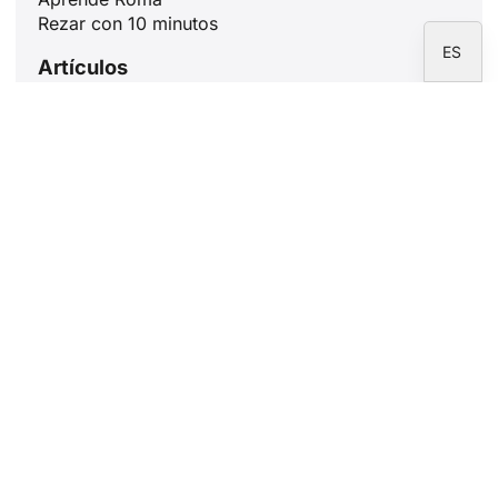
EN
Rezar con 10 minutos
ES
Artículos
Papa León XIV: bienvenido Santo Padre
9 mayo, 2025
El sacerdote, psicología de una
vocación
5 mayo, 2025
La X a favor de la Iglesia, un gesto que
ayuda a muchos
30 abril, 2025
Muerte del papa Francisco a los 88
años
21 abril, 2025
Newsletter
Suscríbete a la newsletter de la Fundación