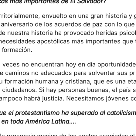
cas más importantes de El Salvador?
itorialmente, envuelto en una gran historia y 
niversario de los acuerdos de paz con lo que 
de nuestra historia ha provocado heridas psico
 necesidades apostólicas más importantes que 
a formación.
s veces no encuentran hoy en día oportunidades
ue caminos no adecuados para solventar sus pr
u formación humana y cristiana, que es una etap
ciudadanos. Si hay personas buenas, el país 
 tampoco habrá justicia. Necesitamos jóvenes c
e el protestantismo ha superado al catolicism
 en toda América Latina….
 la presencia masiva de las sectas asociadas al