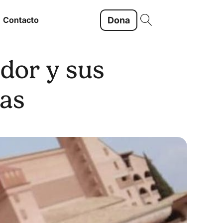
Dona
Contacto
ador y sus
cas