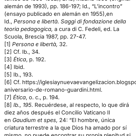
alemán de 1993), pp. 186-197; Id., “L’incontro”
(ensayo publicado en alemán en 1955),en
Id.,
Persona e libertà. Saggi di fondazione della
teoria pedagogica,
a cura di C. Fedeli, ed. La
Scuola, Brescia 1987, pp. 27-47.
[1]
Persona e libertà,
32.
[2] Cf. Ib., 34.
[3]
Ética
, p. 192.
[4] Ibid.
[5] Ib., 193.
[6] Cf.
https://iglesiaynuevaevangelizacion.blogsp
aniversario-de-romano-guardini.html
.
[7]
Ética
, o. c., p. 194.
[8]
Ib., 195.
Recuérdese, al respecto, lo que dirá
diez años después el Concilio Vaticano II
en
Gaudium et spes,
24: “El hombre, única
criatura terrestre a la que Dios ha amado por sí
mismo, no puede encontrar su propia plenitud si