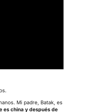
os.
manos. Mi padre, Batak, es
e es china y después de