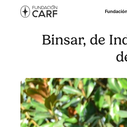
Fundació
Binsar, de In
d