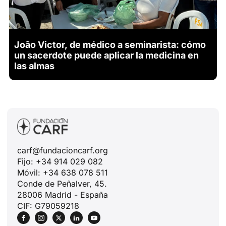
João Victor, de médico a seminarista: cómo
un sacerdote puede aplicar la medicina en
las almas
carf@fundacioncarf.org
Fijo: +34 914 029 082
Móvil: +34 638 078 511
Conde de Peñalver, 45.
28006 Madrid - España
CIF: G79059218