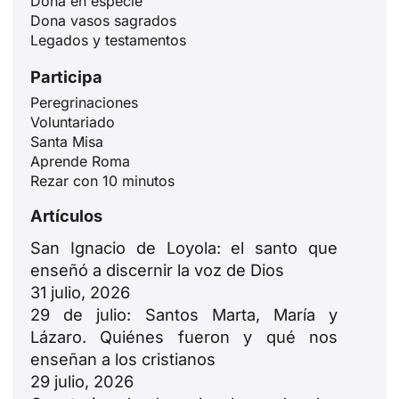
Dona en especie
Dona vasos sagrados
Legados y testamentos
Participa
Peregrinaciones
Voluntariado
Santa Misa
ID
Aprende Roma
Rezar con 10 minutos
JA
Artículos
ZH
PL
San Ignacio de Loyola: el santo que
enseñó a discernir la voz de Dios
RU
31 julio, 2026
PT
29 de julio: Santos Marta, María y
DE
Lázaro. Quiénes fueron y qué nos
enseñan a los cristianos
FR
29 julio, 2026
IT