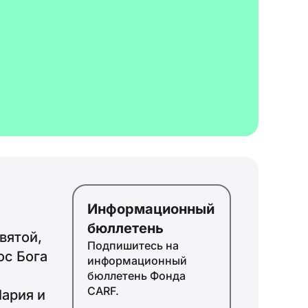
ID
JA
ZH
Информационный
PL
бюллетень
вятой,
Подпишитесь на
PT
ос Бога
информационный
DE
бюллетень Фонда
CARF.
FR
Мария и