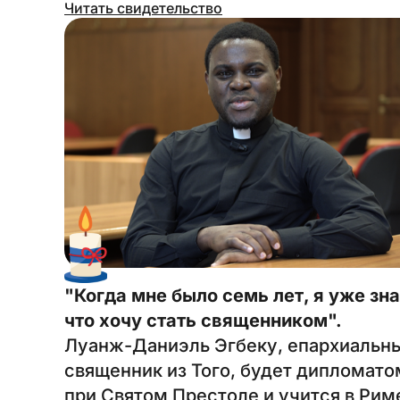
Читать свидетельство
"Когда мне было семь лет, я уже зна
что хочу стать священником".
Луанж-Даниэль Эгбеку, епархиальн
священник из Того, будет дипломато
при Святом Престоле и учится в Рим