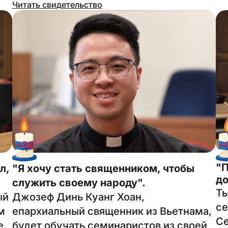
Читать свидетельство
"П
л,
"Я хочу стать священником, чтобы
до
служить своему народу".
Ть
ый
Джозеф Динь Куанг Хоан,
се
м
епархиальный священник из Вьетнама,
Се
е.
будет обучать семинаристов из своей