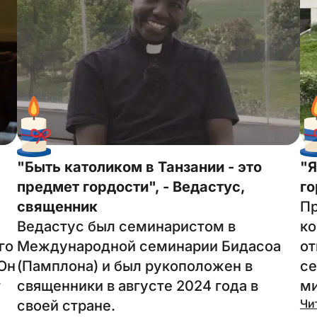
"Быть католиком в Танзании - это
"Я
предмет гордости", - Ведастус,
го
священник
Пр
Ведастус был семинаристом в
ко
го
Международной семинарии Бидасоа
от
 Он
(Памплона) и был рукоположен в
се
т
священники в августе 2024 года в
ми
Чи
своей стране.