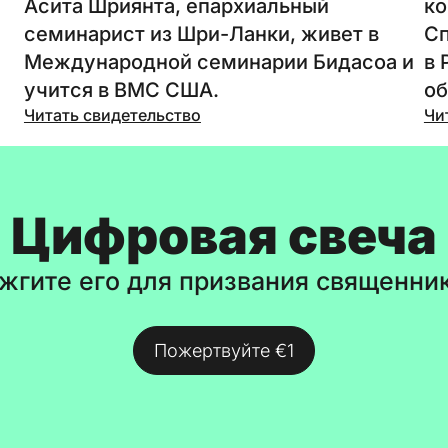
Асита Шриянта, епархиальный
ко
семинарист из Шри-Ланки, живет в
Сп
Международной семинарии Бидасоа и
в 
учится в ВМС США.
об
Читать свидетельство
Чи
Цифровая свеча
жгите его для призвания священни
Пожертвуйте €1