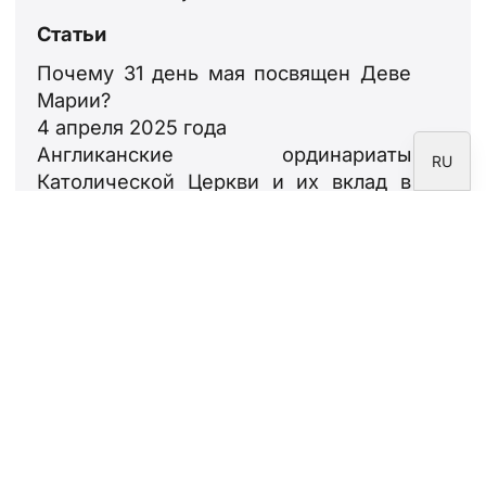
FR
Статьи
IT
Почему 31 день мая посвящен Деве
EN
Марии?
4 апреля 2025 года
ES
Англиканские ординариаты
RU
Католической Церкви и их вклад в
религиозное образование
4 апреля 2025 года
25 апреля, Святой Марк Евангелист:
жизнь и Евангелие
4 апреля 2025 года
Благотворительный рынок головных
уборов королевских особ,
способствующий обучению
священников
4 апреля 2025 года