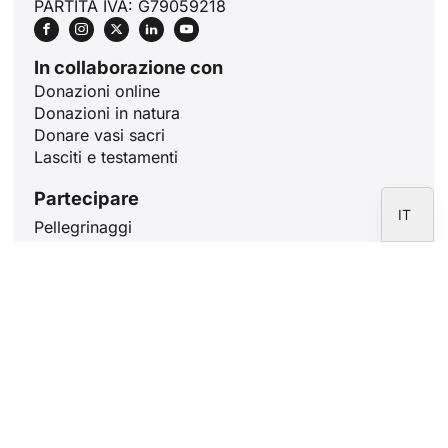
PARTITA IVA: G79059218
RU
PT
In collaborazione con
DE
Donazioni online
Donazioni in natura
FR
Donare vasi sacri
EN
Lasciti e testamenti
ES
Partecipare
IT
Pellegrinaggi
Volontariato
Santa Messa
Impara a Roma
Pregare per 10 minuti
Articoli
Perché 31 giorni di maggio per la
Vergine Maria?
30 aprile 2026