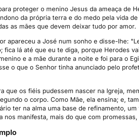
 para proteger o menino Jesus da ameaça de H
bandono da própria terra e do medo pela vida de
das as mães que devem deixar tudo por amor.
hor apareceu a José num sonho e disse-lhe: "L
; fica lá até que eu te diga, porque Herodes v
menino e a mãe durante a noite e foi para o Egit
se o que o Senhor tinha anunciado pelo profe
ra que os fiéis pudessem nascer na Igreja, me
 segundo o corpo. Como Mãe, ela ensina; e, t
sário ter na alma uma base de refinamento, um
la nos manifesta, mais do que com promessas,
emplo