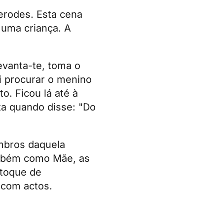
erodes. Esta cena
 uma criança. A
evanta-te, toma o
ai procurar o menino
o. Ficou lá até à
ta quando disse: "Do
mbros daquela
ambém como Mãe, as
 toque de
 com actos.