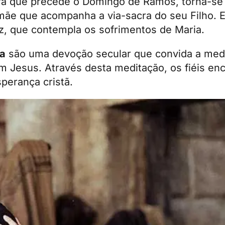
feira que precede o Domingo de Ramos, torna-s
mãe que acompanha a via-sacra do seu Filho. 
riz, que contempla os sofrimentos de Maria.
ia
são uma devoção secular que convida a medi
 Jesus. Através desta meditação, os fiéis e
sperança cristã.