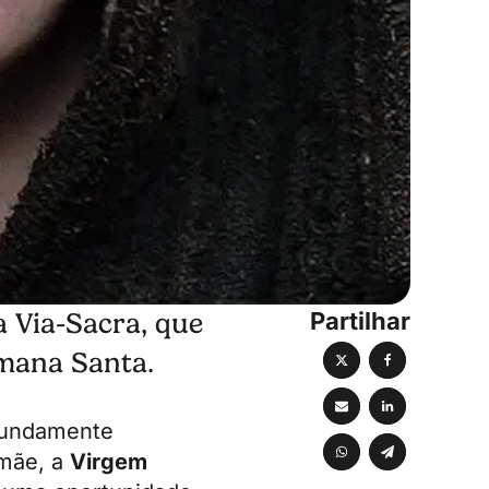
Partilhar
a Via-Sacra, que
emana Santa.
fundamente
 mãe, a
Virgem