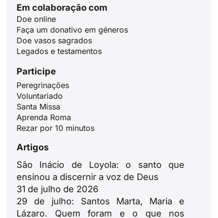
Em colaboração com
Doe online
Faça um donativo em géneros
Doe vasos sagrados
Legados e testamentos
Participe
Peregrinações
ID
Voluntariado
Santa Missa
JA
Aprenda Roma
ZH
Rezar por 10 minutos
PL
Artigos
RU
São Inácio de Loyola: o santo que
DE
ensinou a discernir a voz de Deus
31 de julho de 2026
FR
29 de julho: Santos Marta, Maria e
IT
Lázaro. Quem foram e o que nos