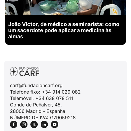
João Victor, de médico a seminarista: como
um sacerdote pode aplicar a medicina às
almas
carf@fundacioncarf.org
Telefone fixo: +34 914 029 082
Telemóvel: +34 638 078 511
Conde de Peñalver, 45.
28006 Madrid - Espanha
NÚMERO DE IVA: G79059218