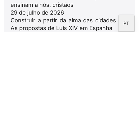
EN
ensinam a nós, cristãos
29 de julho de 2026
ES
Construir a partir da alma das cidades.
PT
As propostas de Luís XIV em Espanha
23 de julho de 2026
Leão XIV: ode às famílias
18 de julho de 2026
Boletim informativo
Subscreva o boletim informativo da
Fundação CARF.
Aviso legal
Política de privacidade
Política de Cookies
Área de correspondentes
Fundação CARF © 2026 - Todos os direitos reservados