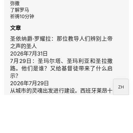
弥撒
PL
了解罗马
祈祷10分钟
RU
文章
PT
DE
圣依纳爵·罗耀拉：那位教导人们辨别上帝
之声的圣人
FR
2026年7月31日
IT
7月29日：圣玛尔塔、圣玛利亚和圣拉撒
EN
路。他们是谁？又给基督徒带来了什么启
示？
ES
2026年7月29日
ZH
从城市的灵魂出发进行建设。西班牙莱昂十
四世的提案
2026年7月23日
利奥十四世：致家庭的颂歌
2026年7月18日