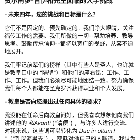
费尔南多-普伊格先生面临的大学挑战
- 未来四年，您的挑战和目标是什么？
它们不是固定的、预先确定的。我们睁大眼睛，关注
福传工作的需要。我们所做的一切--帮助培养、教导
思考、鼓励传承信仰--都将以宽广的视野，从容不迫
地展开。
我们牢记前辈们的榜样（其中有些人是圣人，也许就
是教皇口中的 "隔壁"）和他们的座右铭：工作、工
作、工作。但我们必须尽可能地团结一致，努力确保
我们每个人都能在圣克罗齐获得职业和个人发展。
- 教皇是否向您提出过任何具体的要求？
我没能在任命后向教皇问好，但我喜欢想象他向我们
讲述他的
和Avanti
("请便") ，与许多人进行交流。
对我来说，这些词可以转化为
Duc in altum！
"（"到深海里去"），耶稣对他自己的人喊道。我认为