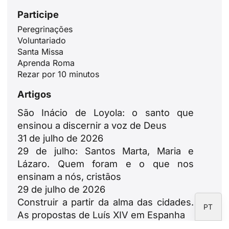
Participe
Peregrinações
ID
Voluntariado
Santa Missa
JA
Aprenda Roma
ZH
Rezar por 10 minutos
PL
Artigos
RU
São Inácio de Loyola: o santo que
DE
ensinou a discernir a voz de Deus
31 de julho de 2026
FR
29 de julho: Santos Marta, Maria e
IT
Lázaro. Quem foram e o que nos
EN
ensinam a nós, cristãos
29 de julho de 2026
ES
Construir a partir da alma das cidades.
PT
As propostas de Luís XIV em Espanha
23 de julho de 2026