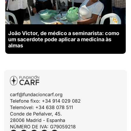
João Victor, de médico a seminarista: como
um sacerdote pode aplicar a medicina às
almas
carf@fundacioncarf.org
Telefone fixo: +34 914 029 082
Telemóvel: +34 638 078 511
Conde de Peñalver, 45.
28006 Madrid - Espanha
NÚMERO DE IVA: G79059218