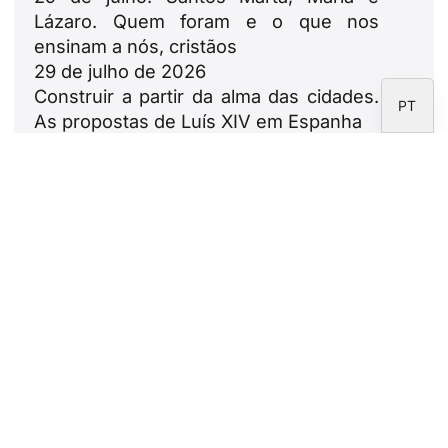
IT
Lázaro. Quem foram e o que nos
EN
ensinam a nós, cristãos
29 de julho de 2026
ES
Construir a partir da alma das cidades.
PT
As propostas de Luís XIV em Espanha
23 de julho de 2026
Leão XIV: ode às famílias
18 de julho de 2026
Boletim informativo
Subscreva o boletim informativo da
Fundação CARF.
Aviso legal
Política de privacidade
Política de Cookies
Área de correspondentes
Fundação CARF © 2026 - Todos os direitos reservados