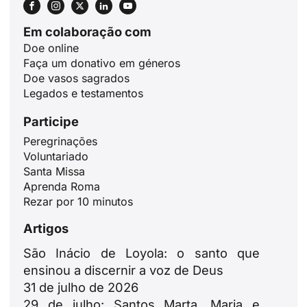
Em colaboração com
Doe online
Faça um donativo em géneros
Doe vasos sagrados
Legados e testamentos
Participe
Peregrinações
ID
Voluntariado
Santa Missa
JA
Aprenda Roma
ZH
Rezar por 10 minutos
PL
Artigos
RU
São Inácio de Loyola: o santo que
DE
ensinou a discernir a voz de Deus
31 de julho de 2026
FR
29 de julho: Santos Marta, Maria e