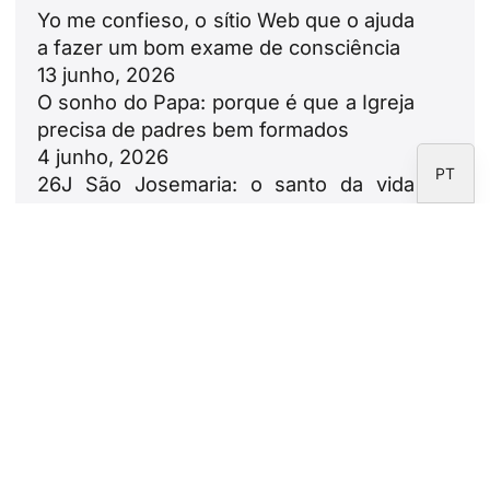
Yo me confieso, o sítio Web que o ajuda
FR
a fazer um bom exame de consciência
IT
13 junho, 2026
O sonho do Papa: porque é que a Igreja
EN
precisa de padres bem formados
ES
4 junho, 2026
PT
26J São Josemaria: o santo da vida
corrente
2 junho, 2026
Domingo, 31 de maio, Solenidade da
Santíssima Trindade
30 de maio de 2026
Boletim informativo
Subscreva o boletim informativo da
Fundação CARF.