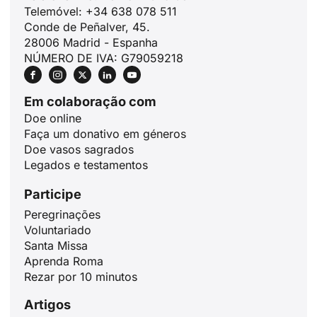
Telemóvel: +34 638 078 511
Conde de Peñalver, 45.
28006 Madrid - Espanha
NÚMERO DE IVA: G79059218
Em colaboração com
Doe online
Faça um donativo em géneros
Doe vasos sagrados
Legados e testamentos
Participe
ID
Peregrinações
JA
Voluntariado
ZH
Santa Missa
Aprenda Roma
PL
Rezar por 10 minutos
RU
Artigos
DE