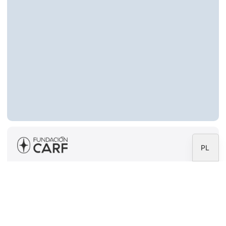
ZH
RU
PT
DE
FR
IT
EN
ES
PL
carf@fundacioncarf.org
Telefon stacjonarny: +34 914 029 082
Telefon komórkowy: +34 638 078 511
Conde de Peñalver, 45.
28006 Madryt – Hiszpania
NUMER VAT: G79059218