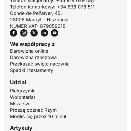
Telefon stacjonarny: +34 914 029 082
Telefon komórkowy: +34 638 078 511
Conde de Peñalver, 45.
28006 Madryt – Hiszpania
NUMER VAT: G79059218
We współpracy z
Darowizna online
Darowizna rzeczowa
Przekazać święte naczynia
Spadki i testamenty
Udział
ID
Pielgrzymki
Wolontariat
JA
Msza św.
ZH
Proszę poznać Rzym
Modlić się przez 10 minut
RU
PT
Artykuły