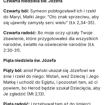
Czwarta niedziela św. Józefa
Czwarty ból:
Symeon pobłogosławił ich i rzekł
do Maryi, Matki Jego: "Oto znak sprzeciwu, aby
się ujawniły zamysły serc wielu" (Łk 2,34-35).
Czwarta radość:
Bo moje oczy ujrzały Twoje
zbawienie, które przygotowałeś dla wszystkich
narodów, światło na oświecenie narodów (Łk
2:30-31).
Piąta niedziela św. Józefa
Piąty ból:
anioł Pański ukazał się Józefowi we
śnie i rzekł do niego: Wstań, weź Dziecię i Jego
Matkę i uchodź do Egiptu, i pozostań tam, aż ci
powiem, bo Herod będzie szukał Dziecięcia, aby
Je zgładzić (Mt 2,13).
Piąta radość:
i przebywał tam aż do śmierci