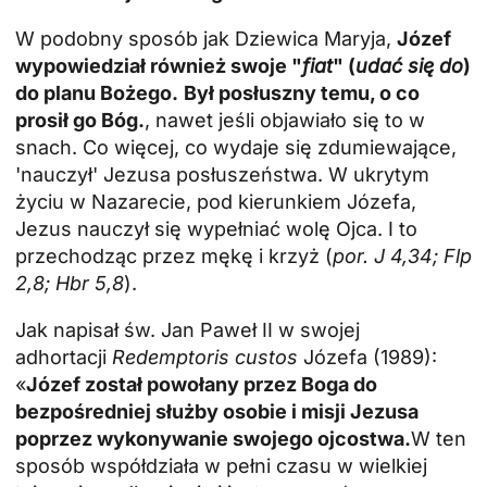
W podobny sposób jak Dziewica Maryja,
Józef
wypowiedział również swoje "
fiat
" (
udać się do
)
do planu Bożego.
Był posłuszny temu, o co
prosił go Bóg.
, nawet jeśli objawiało się to w
snach. Co więcej, co wydaje się zdumiewające,
'nauczył' Jezusa posłuszeństwa. W ukrytym
życiu w Nazarecie, pod kierunkiem Józefa,
Jezus nauczył się wypełniać wolę Ojca. I to
przechodząc przez mękę i krzyż (
por. J 4,34; Flp
2,8; Hbr 5,8
).
Jak napisał św. Jan Paweł II w swojej
adhortacji
Redemptoris custos
Józefa (1989):
«
Józef został powołany przez Boga do
bezpośredniej służby osobie i misji Jezusa
poprzez wykonywanie swojego ojcostwa.
W ten
sposób współdziała w pełni czasu w wielkiej