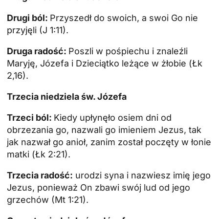
Drugi ból:
Przyszedł do swoich, a swoi Go nie
przyjęli (J 1:11).
Druga radość:
Poszli w pośpiechu i znaleźli
Maryję, Józefa i Dzieciątko leżące w żłobie (Łk
2,16).
Trzecia niedziela św. Józefa
Trzeci ból:
Kiedy upłynęło osiem dni od
obrzezania go, nazwali go imieniem Jezus, tak
jak nazwał go anioł, zanim został poczęty w łonie
matki (Łk 2:21).
Trzecia radość:
urodzi syna i nazwiesz imię jego
Jezus, ponieważ On zbawi swój lud od jego
grzechów (Mt 1:21).