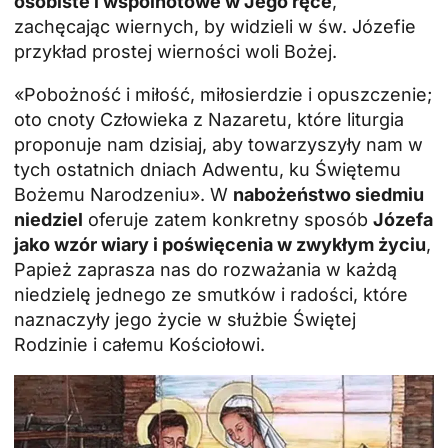
osobiste i wspólnotowe w Jego ręce
,
zachęcając wiernych, by widzieli w św. Józefie
przykład prostej wierności woli Bożej.
«Pobożność i miłość, miłosierdzie i opuszczenie;
oto cnoty Człowieka z Nazaretu, które liturgia
proponuje nam dzisiaj, aby towarzyszyły nam w
tych ostatnich dniach Adwentu, ku Świętemu
Bożemu Narodzeniu». W
nabożeństwo siedmiu
niedziel
oferuje zatem konkretny sposób
Józefa
jako wzór wiary i poświęcenia w zwykłym życiu
,
Papież zaprasza nas do rozważania w każdą
niedzielę jednego ze smutków i radości, które
naznaczyły jego życie w służbie Świętej
Rodzinie i całemu Kościołowi.