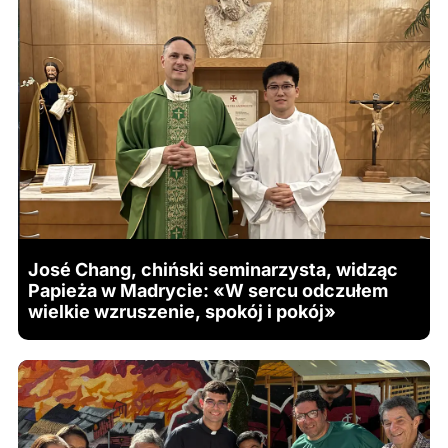
José Chang, chiński seminarzysta, widząc
Papieża w Madrycie: «W sercu odczułem
wielkie wzruszenie, spokój i pokój»