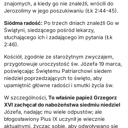
znajomych, a kiedy go nie znaleźli, wrócili do
Jerozolimy w jego poszukiwaniu (Łk 2:44-45).
Siódma radość:
Po trzech dniach znaleźli Go w
Świątyni, siedzącego pośród lekarzy,
słuchającego ich i zadającego im pytania (Łk
2:46).
Kościół, zgodnie ze starożytnym zwyczajem,
przygotowuje uroczystość św. Józefa 19 marca,
poświęcając Świętemu Patriarchowi siedem
niedziel poprzedzających to święto, aby
upamiętnić główne radości i smutki życia św.
W szczególności,
To właśnie papież Grzegorz
XVI zachęcał do nabożeństwa siedmiu niedziel
Józefa, nadając mu wiele odpustów; ale
błogosławiony Pius IX uczynił je wiecznie
aktualnymi, życząc sobie, aby odwoływano się