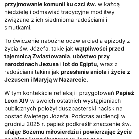
przyjmowanie komunii ku czci św.
w każdą
niedzielę i odmawiać tradycyjne modlitwy
związane z ich siedmioma radościami i
smutkami.
To ćwiczenie nabożne odzwierciedla epizody z
życia św. Józefa, takie jak
wątpliwości przed
tajemnicą Zwiastowania
.
ubóstwo przy
narodzinach Jezusa
i
lot do Egiptu
, wraz z
radościami takimi jak
przesłanie anioła
i
życie z
Jezusem i Maryją w Nazarecie
.
W tym kontekście refleksji i przygotowań
Papież
Leon XIV
w swoich ostatnich wystąpieniach
publicznych położył duszpasterski nacisk na
postać świętego Józefa. Podczas audiencji w
grudniu 2025 r. papież podkreślił znaczenie św.
ufając Bożemu miłosierdziu i powierzając życie