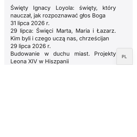
DE
Święty Ignacy Loyola: święty, który
nauczał, jak rozpoznawać głos Boga
FR
31 lipca 2026 r.
IT
29 lipca: Święci Marta, Maria i Łazarz.
EN
Kim byli i czego uczą nas, chrześcijan
29 lipca 2026 r.
ES
Budowanie w duchu miast. Projekty
PL
Leona XIV w Hiszpanii
23 lipca 2026 r.
León XIV: oda do rodzin
18 lipca 2026 r.
Newsletter
Proszę zapisać się do newslettera Fundacji
CARF.