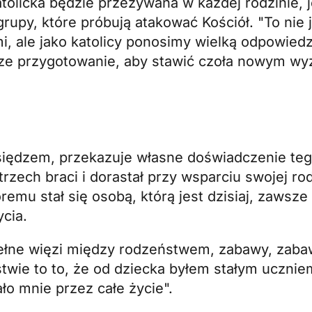
katolicka będzie przeżywana w każdej rodzinie, 
rupy, które próbują atakować Kościół. "To nie
i, ale jako katolicy ponosimy wielką odpowiedz
sze przygotowanie, aby stawić czoła nowym w
siędzem, przekazuje własne doświadczenie teg
rzech braci i dorastał przy wsparciu swojej rod
emu stał się osobą, którą jest dzisiaj, zawsze
cia.
ełne więzi między rodzeństwem, zabawy, zaba
wie to to, że od dziecka byłem stałym ucznie
ło mnie przez całe życie".