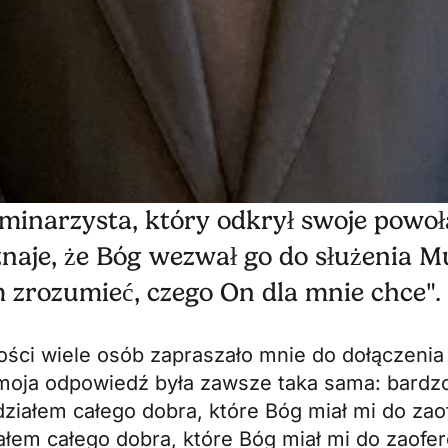
minarzysta, który odkrył swoje powoł
naje, że Bóg wezwał go do służenia 
 zrozumieć, czego On dla mnie chce".
ości wiele osób zapraszało mnie do dołączenia
moja odpowiedź była zawsze taka sama: bardzo 
ziałem całego dobra, które Bóg miał mi do za
ałem całego dobra, które Bóg miał mi do zaofe