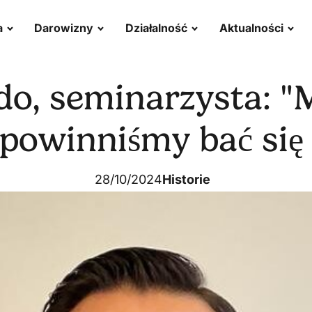
a
Darowizny
Działalność
Aktualności
o, seminarzysta: "M
 powinniśmy bać się 
28/10/2024
Historie