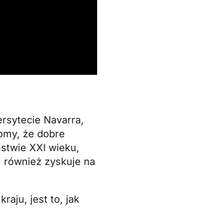
ersytecie Navarra,
omy, że dobre
stwie XXI wieku,
m również zyskuje na
aju, jest to, jak