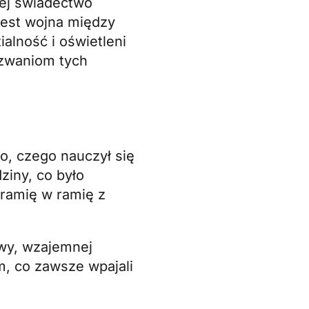
jej świadectwo
 jest wojna między
ialność i oświetleni
yzwaniom tych
o, czego nauczył się
ziny, co było
 ramię w ramię z
wy, wzajemnej
m, co zawsze wpajali