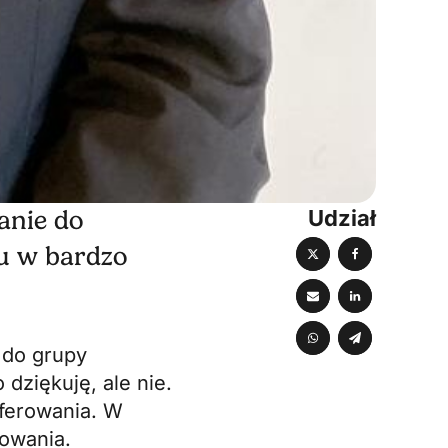
Udział
anie do
Mu w bardzo
 do grupy
dziękuję, ale nie.
oferowania. W
rowania.