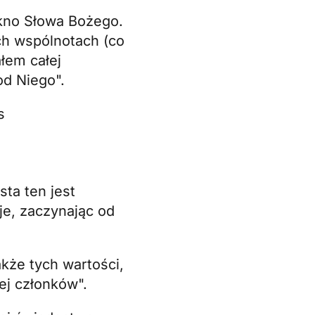
ękno Słowa Bożego.
ch wspólnotach (co
łem całej
od Niego".
sta ten jest
je, zaczynając od
kże tych wartości,
ej członków".