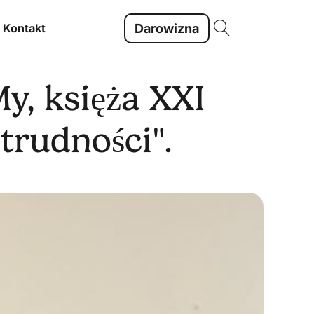
Darowizna
Kontakt
y, księża XXI
trudności".