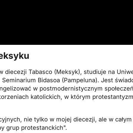
eksyku
w diecezji Tabasco (Meksyk), studiuje na Uniw
 Seminarium Bidasoa
(Pampeluna). Jest świad
angelizować w postmodernistycznym społeczeń
korzeniach katolickich, w którym protestantyz
nych, nie tylko w mojej diecezji, ale w całym kr
by grup protestanckich".