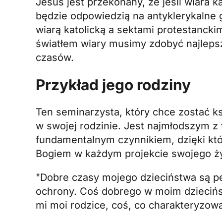
Jesús jest przekonany, że jeśli wiara 
będzie odpowiedzią na antyklerykalne g
wiarą katolicką a sektami protestanckim
światłem wiary musimy zdobyć najlep
czasów.
Przykład jego rodziny
Ten seminarzysta, który chce zostać k
w swojej rodzinie. Jest najmłodszym z t
fundamentalnym czynnikiem, dzięki któr
Bogiem w każdym projekcie swojego ży
"Dobre czasy mojego dzieciństwa są p
ochrony. Coś dobrego w moim dziecińst
mi moi rodzice, coś, co charakteryzowa