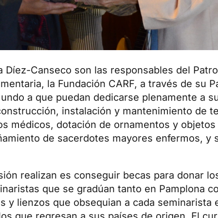
a Díez-Canseco son las responsables del Patr
entaria, la Fundación CARF, a través de su Pa
mundo a que puedan dedicarse plenamente a su 
construcción, instalación y mantenimiento de t
s médicos, dotación de ornamentos y objetos l
añamiento de sacerdotes mayores enfermos, y s
sión realizan es conseguir becas para donar lo
minaristas que se gradúan tanto en Pamplona
s y lienzos que obsequian a cada seminarista 
los que regresan a sus países de origen. El cu