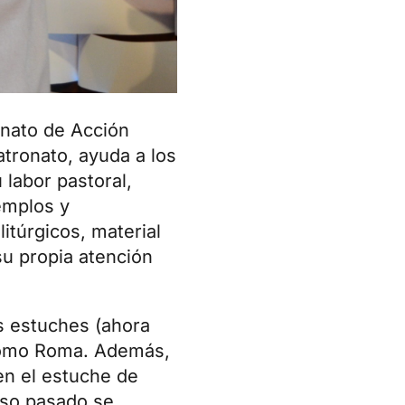
onato de Acción
tronato, ayuda a los
labor pastoral,
emplos y
itúrgicos, material
u propia atención
s estuches (ahora
 como Roma. Además,
en el estuche de
rso pasado se