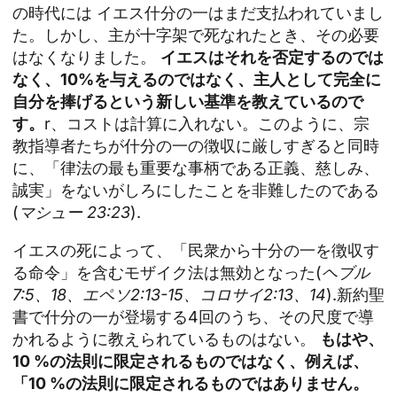
の時代には
イエス
什分の一はまだ支払われていまし
た。しかし、主が十字架で死なれたとき、その必要
はなくなりました。
イエスはそれを否定するのでは
なく、10%を与えるのではなく、主人として完全に
自分を捧げるという新しい基準を教えているので
す。
r、コストは計算に入れない。このように、宗
教指導者たちが什分の一の徴収に厳しすぎると同時
に、「律法の最も重要な事柄である正義、慈しみ、
誠実」をないがしろにしたことを非難したのである
(
マシュー
23:23
).
イエスの死によって、「民衆から十分の一を徴収す
る命令」を含むモザイク法は無効となった(
ヘブル
7:5、18、エペソ2:13-15、コロサイ2:13、14
).新約聖
書で什分の一が登場する4回のうち、その尺度で導
かれるように教えられているものはない。
もはや、
10 %の法則に限定されるものではなく、例えば、
「10 %の法則に限定されるものではありません。