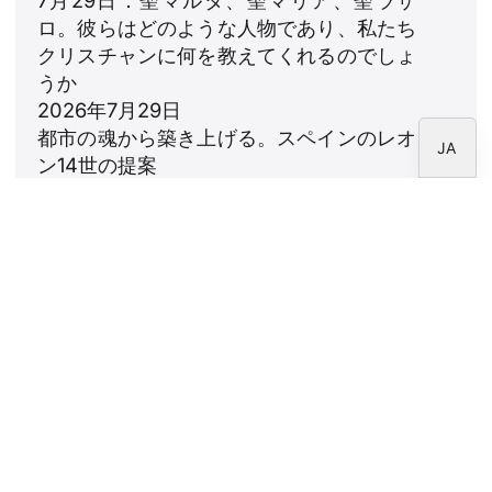
7月29日：聖マルタ、聖マリア、聖ラザ
FR
ロ。彼らはどのような人物であり、私たち
IT
クリスチャンに何を教えてくれるのでしょ
EN
うか
2026年7月29日
ES
都市の魂から築き上げる。スペインのレオ
JA
ン14世の提案
2026年7月23日
レオ14世：家族への賛歌
2026年7月18日
ニュースレター
CARF財団のニュースレターを購読してくださ
い。
法律上の注意事項
個人情報保護方針
クッキーポリシー