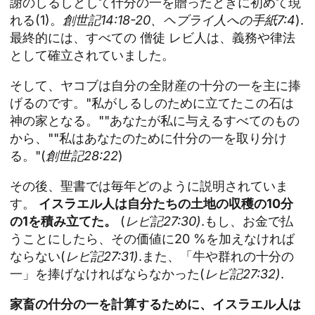
謝のしるしとして什分の一を贈ったときに初めて現
れる(1)。
創世記14:18-20、ヘブライ人への手紙7:4
).
最終的には、すべての
僧徒
レビ人は、義務や律法
として確立されていました。
そして、ヤコブは自分の全財産の十分の一を主に捧
げるのです。"私がしるしのために立てたこの石は
神の家となる。""あなたが私に与えるすべてのもの
から、""私はあなたのために什分の一を取り分け
る。"(
創世記28:22
)
その後、聖書では毎年どのように説明されていま
す。
イスラエル人は自分たちの土地の収穫の10分
の1を積み立てた。
(
レビ記27:30)
.もし、お金で払
うことにしたら、その価値に20 %を加えなければ
ならない(
レビ記27:31)
.また、「牛や群れの十分の
一」を捧げなければならなかった(
レビ記27:32)
.
家畜の什分の一を計算するために、イスラエル人は