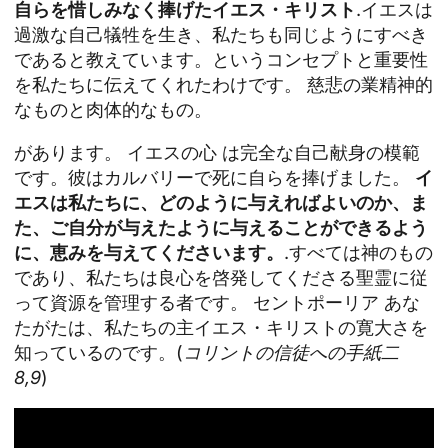
自らを惜しみなく捧げたイエス・キリスト
.イエスは
過激な自己犠牲を生き、私たちも同じようにすべき
であると教えています。というコンセプトと重要性
を私たちに伝えてくれたわけです。
慈悲の業
精神的
なものと肉体的なもの。
があります。
イエスの心
は完全な自己献身の模範
です。彼はカルバリーで死に自らを捧げました。
イ
エスは私たちに、どのように与えればよいのか、ま
た、ご自分が与えたように与えることができるよう
に、恵みを与えてくださいます。
.すべては神のもの
であり、私たちは良心を啓発してくださる聖霊に従
って資源を管理する者です。
セントポーリア
あな
たがたは、私たちの主イエス・キリストの寛大さを
知っているのです。(
コリントの信徒への手紙二
8,9
)