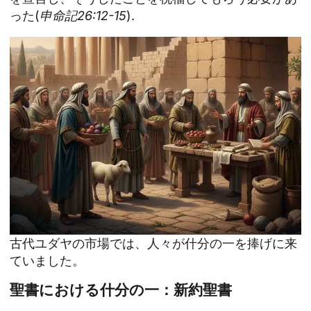
った(
申命記26:12-15
).
古代ユダヤの市場では、人々が什分の一を捧げに来
ていました。
聖書における什分の一：新約聖書