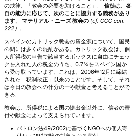
の戒律、「教会の必要を助けること」。
信徒は、各
自の能力に応じて、次のことに協力する義務があり
ます。
マテリアル・ニーズ
教会の
(cf. CCC can.
222）
.
スペインのカトリック教会の資金源について、国民
の間には多くの混乱がある。カトリック教会は、個
人所得税の申告で該当するボックスに自由にチェッ
クを入れた人の税金のうち、0.7%をスペイン国か
ら受け取っています。これは、2006年12月に締結
された「税制改正」以来のことです。そして、それ
は今日の教会への什分の一や献金と考えることがで
きる。
教会は、所得税による国の拠出金以外に、信者の寄
付や献金によって支えられています。
パトロン法49/2002に基づくNGOへの個人寄
付および税控除の対象となる寄付。