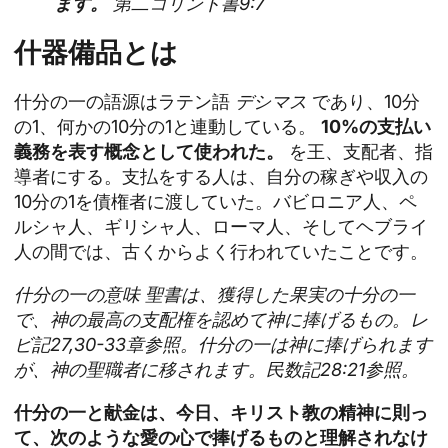
ます。
第二コリント書9:7
什器備品とは
什分の一の語源はラテン語
デシマス
であり、10分
の1、何かの10分の1と連動している。
10%の支払い
義務を表す概念として使われた。
を王、支配者、指
導者にする。支払をする人は、自分の稼ぎや収入の
10分の1を債権者に渡していた。バビロニア人、ペ
ルシャ人、ギリシャ人、ローマ人、そしてヘブライ
人の間では、古くからよく行われていたことです。
什分の一の意味
聖書
は、獲得した果実の十分の一
で、神の最高の支配権を認めて神に捧げるもの。レ
ビ記27,30-33章参照。什分の一は神に捧げられます
が、神の聖職者に移されます。民数記28:21参照。
什分の一と献金は、今日、キリスト教の精神に則っ
て、次のような愛の心で捧げるものと理解されなけ