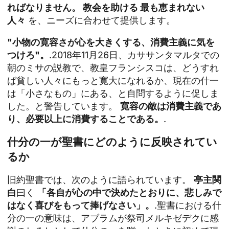
ればなりません。
教会を助ける
最も恵まれない
人々
を、ニーズに合わせて提供します。
"小物の寛容さが心を大きくする、消費主義に気を
つけろ"。
.2018年11月26日、カササンタマルタでの
朝のミサの説教で、教皇フランシスコは、どうすれ
ば貧しい人々にもっと寛大になれるか、現在の什一
は「小さなもの」にある、と自問するように促しま
した。と警告しています。
寛容の敵は消費主義であ
り、必要以上に消費することである。
.
什分の一が聖書にどのように反映されてい
るか
旧約聖書では、次のように語られています。
亭主関
白
曰く
「各自が心の中で決めたとおりに、悲しみで
はなく喜びをもって捧げなさい」。
.聖書における什
分の一の意味は、アブラムが祭司メルキゼデクに感