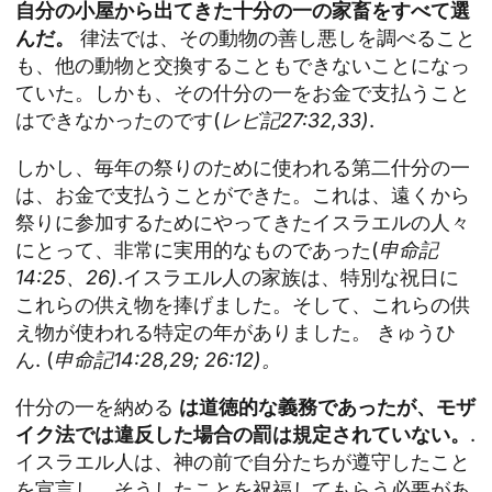
自分の小屋から出てきた十分の一の家畜をすべて選
んだ。
律法では、その動物の善し悪しを調べること
も、他の動物と交換することもできないことになっ
ていた。しかも、その什分の一をお金で支払うこと
はできなかったのです(
レビ記27:32,33)
.
しかし、毎年の祭りのために使われる第二什分の一
は、お金で支払うことができた。これは、遠くから
祭りに参加するためにやってきたイスラエルの人々
にとって、非常に実用的なものであった(
申命記
14:25、26)
.イスラエル人の家族は、特別な祝日に
これらの供え物を捧げました。そして、これらの供
え物が使われる特定の年がありました。
きゅうひ
ん
. (
申命記14:28,29; 26:12)。
什分の一を納める
は道徳的な義務であったが、モザ
イク法では違反した場合の罰は規定されていない。
.
イスラエル人は、神の前で自分たちが遵守したこと
を宣言し、そうしたことを祝福してもらう必要があ