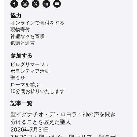
協力
オンラインで寄付をする
現物寄付
神聖な器を寄贈
遺贈と遺言
参加する
ピルグリマージュ
ボランティア活動
ID
聖ミサ
ローマを学ぶ
ZH
10分間お祈りいたします
PL
記事一覧
RU
聖イグナチオ・デ・ロヨラ：神の声を聞き
PT
分けることを教えた聖人
DE
2026年7月31日