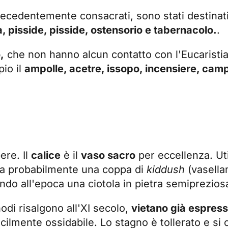
 precedentemente consacrati, sono stati destinat
a, pisside, pisside, ostensorio e tabernacolo.
.
,
che non hanno alcun contatto con l'Eucaristi
pio il
ampolle, acetre, issopo, incensiere, campa
ere. Il
calice
è il
vaso sacro
per eccellenza. Ut
era probabilmente una coppa di
kiddush
(vasella
ndo all'epoca una ciotola in pietra semiprezios
inodi risalgono all'XI secolo,
vietano già espress
ilmente ossidabile. Lo stagno è tollerato e si 