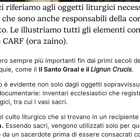
 riferiamo agli oggetti liturgici neces
 che sono anche responsabili della co
o. Le illustriamo tutti gli elementi co
 CARF (ora zaino).
nnero sempre più importanti fin dai primi secoli d
iquie, come il
Il Santo Graal e il
Lignun Crucis
.
 è evidente non solo dagli oggetti sopravvissuti
ocumentarie: inventari ecclesiastici che regist
ci, tra cui i vasi sacri.
l culto liturgico che si trovano in un recipiente
a.
Essendo sacri, vengono utilizzati solo per q
 da un sacerdote prima di essere consacrati co