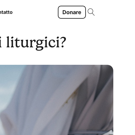
Donare
tatto
 liturgici?