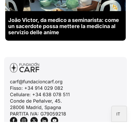
ID
João Victor, da medico a seminarista: come
un sacerdote possa mettere la medicina al
JA
servizio delle anime
ZH
PL
RU
PT
DE
carf@fundacioncarf.org
FR
Fisso: +34 914 029 082
Cellulare: +34 638 078 511
EN
Conde de Peñalver, 45.
ES
28006 Madrid, Spagna
PARTITA IVA: G79059218
IT