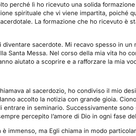
lto perché lì ho ricevuto una solida formazione
ione spirituale che vi viene impartita, poiché 
 sacerdotale. La formazione che ho ricevuto è s
 di diventare sacerdote. Mi recavo spesso in u
la Santa Messa. Nel corso della mia vita ho co
anno aiutato a scoprire e a rafforzare la mia vo
iamava al sacerdozio, ho condiviso il mio desi
anno accolto la notizia con grande gioia. Cion
 di entrare in seminario. Successivamente sono 
 sempre percepito l’amore di Dio in ogni fase de
 è immenso, ma Egli chiama in modo particolare 