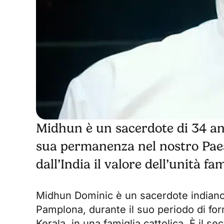
Midhun è un sacerdote di 34 an
sua permanenza nel nostro Paes
dall’India il valore dell’unità fam
Midhun Dominic è un sacerdote indiano 
Pamplona, durante il suo periodo di f
Kerala, in una famiglia cattolica. È il s