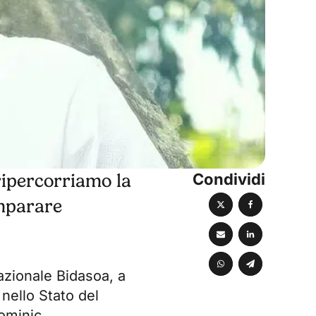
Condividi
ripercorriamo la
imparare
azionale Bidasoa, a
nello Stato del
Dominic.