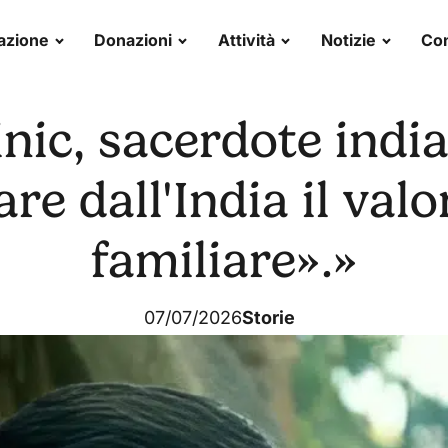
azione
Donazioni
Attività
Notizie
Con
ic, sacerdote india
e dall'India il valo
familiare».»
07/07/2026
Storie