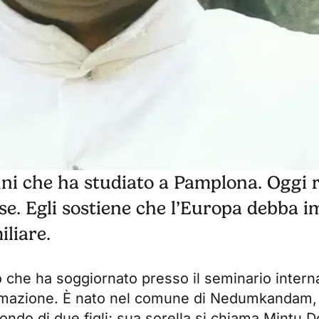
ni che ha studiato a Pamplona. Oggi 
e. Egli sostiene che l’Europa debba 
iliare.
che ha soggiornato presso il seminario intern
ormazione. È nato nel comune di Nedumkandam, 
econdo di due figli; sua sorella si chiama Mintu 