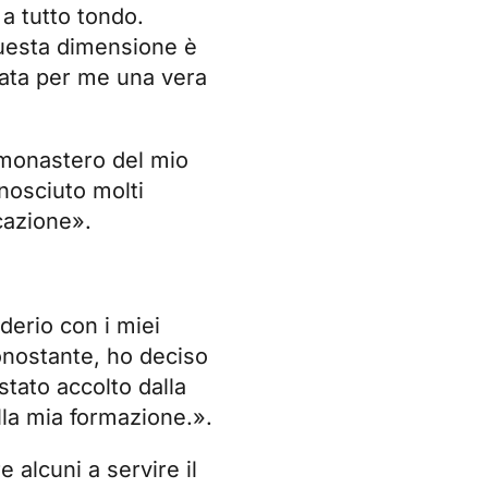
 a tutto tondo.
questa dimensione è
tata per me una vera
n monastero del mio
nosciuto molti
cazione».
derio con i miei
onostante, ho deciso
stato accolto dalla
lla mia formazione.».
alcuni a servire il