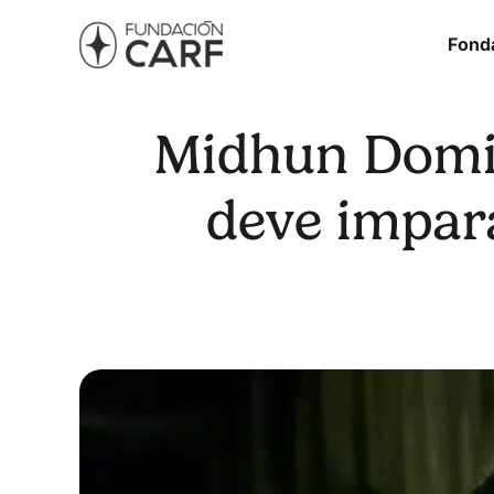
Fond
Midhun Domin
deve imparar