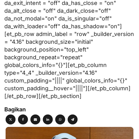
da_exit_intent = "off" da_has_close = "on"
da_alt_close = "off" da_dark_close="off"
da_not_modal="on" da_is_singular="off"
da_with_loader="off" da_has_shadow="on"]
[et_pb_row admin_label = "row" _builder_version
= "4.16" background_size="initial"
background_position="top_left"
background_repeat="repeat"
global_colors_info="{}"][et_pb_column
type="4_4" _builder_version="4.16"
custom_padding="||||" global_colors_info="{}"
custom_padding__hover="||||"][/et_pb_column]
[/et_pb_row][/et_pb_section]
Bagikan