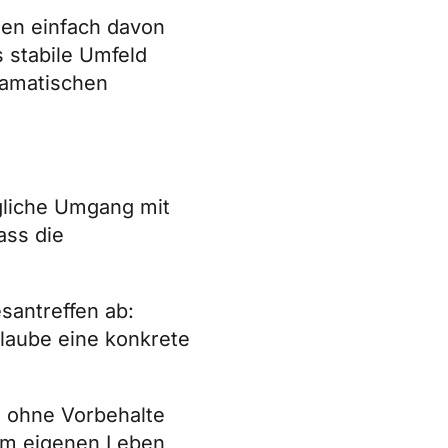
gen einfach davon
s stabile Umfeld
ramatischen
ägliche Umgang mit
ass die
santreffen ab:
Glaube eine konkrete
e ohne Vorbehalte
nem eigenen Leben