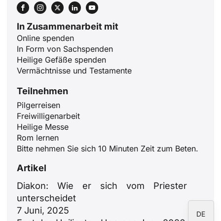
In Zusammenarbeit mit
Online spenden
In Form von Sachspenden
ID
Heilige Gefäße spenden
JA
Vermächtnisse und Testamente
ZH
Teilnehmen
PL
Pilgerreisen
Freiwilligenarbeit
RU
Heilige Messe
PT
Rom lernen
Bitte nehmen Sie sich 10 Minuten Zeit zum Beten.
FR
IT
Artikel
EN
Diakon: Wie er sich vom Priester
unterscheidet
ES
7 Juni, 2025
DE