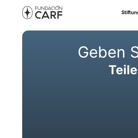
Stiftun
Geben S
Teil