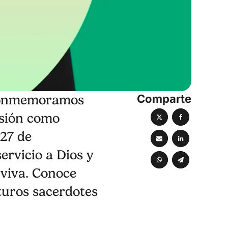
Comparte
e conmemoramos
esión como
 27 de
ervicio a Dios y
 viva. Conoce
turos sacerdotes