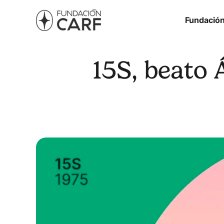
Fundació
15S, beato 