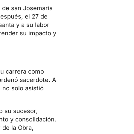
r de san Josemaría
después, el 27 de
santa y a su labor
render su impacto y
su carrera como
 ordenó sacerdote. A
 no solo asistió
o su sucesor,
nto y consolidación.
 de la Obra,