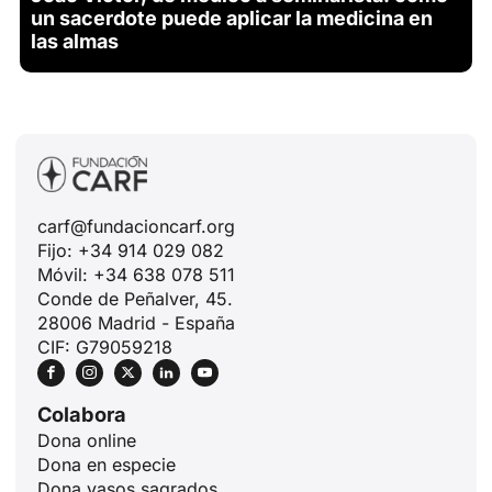
un sacerdote puede aplicar la medicina en
las almas
carf@fundacioncarf.org
Fijo: +34 914 029 082
Móvil: +34 638 078 511
Conde de Peñalver, 45.
28006 Madrid - España
CIF: G79059218
Colabora
Dona online
Dona en especie
Dona vasos sagrados