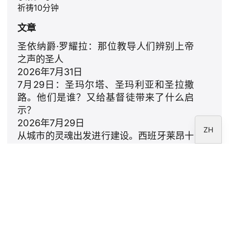
祈祷10分钟
RU
文章
PT
圣依纳爵·罗耀拉：那位教导人们辨别上帝
DE
之声的圣人
FR
2026年7月31日
IT
7月29日：圣玛尔塔、圣玛利亚和圣拉撒
EN
路。他们是谁？又给基督徒带来了什么启
示？
ES
2026年7月29日
ZH
从城市的灵魂出发进行建设。西班牙莱昂十
四世的提案
2026年7月23日
利奥十四世：致家庭的颂歌
2026年7月18日
通讯
订阅 CARF 基金会时事通讯。