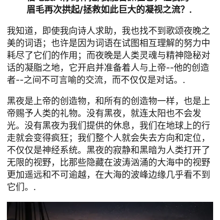
眉毛再次拱起/拯救如此巨大的凝视之流？.
我知道，即使我向诗人求助，我也找不到歌颂夜晚之
美的词语；也许是因为词语在试图相互理解的努力中
耗尽了它们的作用；而夜晚是人类灵魂与精神隐秘对
话的凝脂之地，它开启并准备着人与上帝--他的创造
者--之间不可言喻的交流，而不仅仅是对话。.
黑夜是上帝的创造物，和所有的创造物一样，也是上
帝赐予人类的礼物。没有黑夜，就连太阳也不会发
光。没有黑夜为我们提供的休息，我们在地球上的行
走就会变得疯狂；我们整个人就会失去方向和定位，
不仅仅是神经系统。黑夜的寂静和黑暗为人类打开了
无限的视野，比那些隐藏在波涛汹涌的大海中的视野
更加遥远和不可逾越，在大海的波峰边缘几乎看不到
它们。.