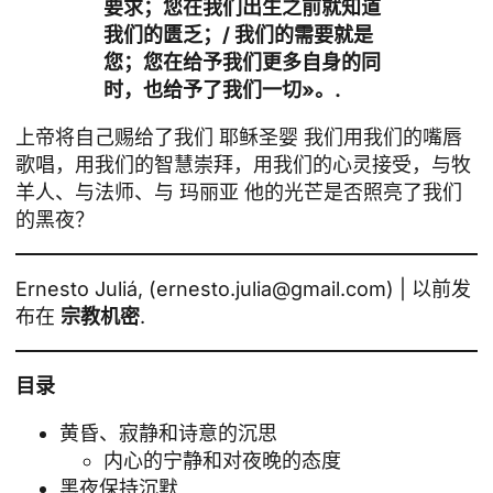
要求；您在我们出生之前就知道
我们的匮乏；/ 我们的需要就是
您；您在给予我们更多自身的同
时，也给予了我们一切»。.
上帝将自己赐给了我们
耶稣圣婴
我们用我们的嘴唇
歌唱，用我们的智慧崇拜，用我们的心灵接受，与牧
羊人、与法师、与
玛丽亚
他的光芒是否照亮了我们
的黑夜？
Ernesto Juliá, (ernesto.julia@gmail.com) | 以前发
布在
宗教机密
.
目录
黄昏、寂静和诗意的沉思
内心的宁静和对夜晚的态度
黑夜保持沉默