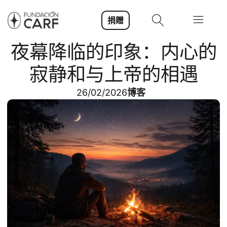
捐赠
夜幕降临的印象：内心的
寂静和与上帝的相遇
26/02/2026
博客