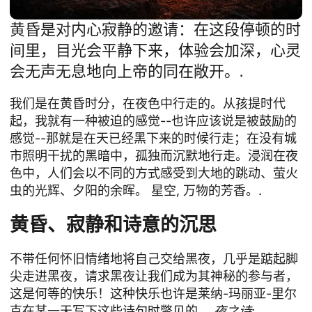
黄昏是对内心寂静的邀请：在这段停顿的时
间里，目光会平静下来，体验会加深，心灵
会无声无息地向上帝的同在敞开。.
我们是在黄昏时分，在夜色中行走的。从孩提时代
起，我就有一种被迫的感觉--也许应该说是被鼓励的
感觉--那就是在天已经黑下来的时候行走；在没有城
市照明干扰的黑暗中，孤独而沉默地行走。浸润在夜
色中，人们会以不同的方式感受到大地的跳动、萤火
虫的光辉、夕阳的余晖。
星空
, 万物的芳香。.
黄昏、寂静和诗意的沉思
不带任何怀旧情绪地将自己交给黑夜，几乎是踮起脚
尖走进黑夜，请求黑夜让我们成为其神秘的参与者，
这是何等的快乐！这种快乐也许是莱纳-玛丽亚-里尔
克在某一天写下这些诗句时瞥见的。
夜之诗
: