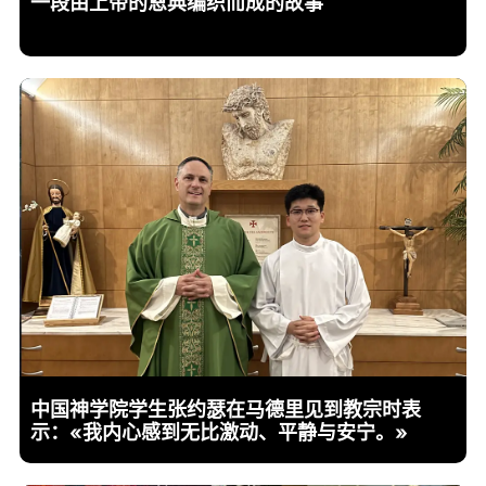
一段由上帝的恩典编织而成的故事
中国神学院学生张约瑟在马德里见到教宗时表
示：«我内心感到无比激动、平静与安宁。»