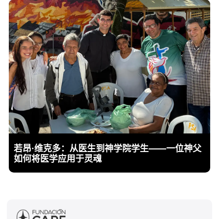
若昂·维克多：从医生到神学院学生——一位神父
如何将医学应用于灵魂