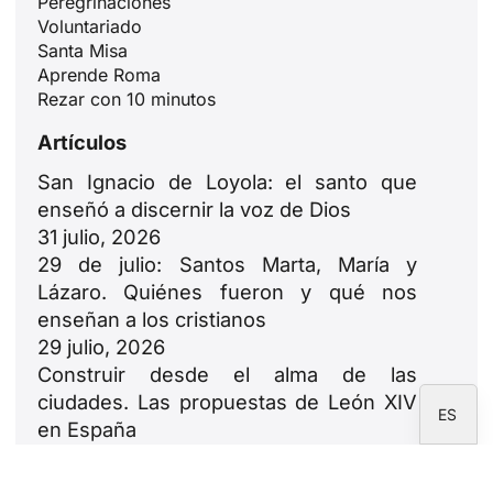
Peregrinaciones
Voluntariado
Santa Misa
ID
Aprende Roma
JA
Rezar con 10 minutos
ZH
Artículos
PL
San Ignacio de Loyola: el santo que
RU
enseñó a discernir la voz de Dios
PT
31 julio, 2026
29 de julio: Santos Marta, María y
DE
Lázaro. Quiénes fueron y qué nos
FR
enseñan a los cristianos
IT
29 julio, 2026
Construir desde el alma de las
EN
ciudades. Las propuestas de León XIV
ES
en España
23 julio, 2026
León XIV: oda a las familias