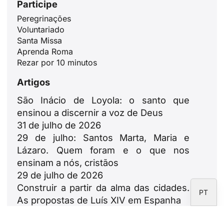
Participe
Peregrinações
ID
Voluntariado
Santa Missa
JA
Aprenda Roma
ZH
Rezar por 10 minutos
PL
Artigos
RU
São Inácio de Loyola: o santo que
DE
ensinou a discernir a voz de Deus
31 de julho de 2026
FR
29 de julho: Santos Marta, Maria e
IT
Lázaro. Quem foram e o que nos
EN
ensinam a nós, cristãos
29 de julho de 2026
ES
Construir a partir da alma das cidades.
PT
As propostas de Luís XIV em Espanha
23 de julho de 2026